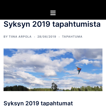
Skip
to
Toggle
content
menu
Syksyn 2019 tapahtumista
BY TIINA ARPOLA
28/06/2019
TAPAHTUMA
Syksyn 2019 tapahtumat