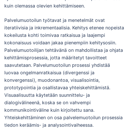
kuin olemassa olevien kehittämiseen.
Palvelumuotoilun työtavat ja menetelmät ovat
iteratiivisia ja inkrementaalisia. Kehitys etenee nopeista
kokeilusta kohti toimivaa ratkaisua ja laajempi
kokonaisuus voidaan jakaa pienempiin kehitysosiin.
Palvelumuotoilijan tehtävänä on mahdollistaa ja ohjata
kehittämisprosessia, jotta määritetyt tavoitteet
saavutetaan. Palvelumuotoilun prosessi yhdistää
luovaa ongelmanratkaisua (divergenssi ja
konvergenssi), muodonantoa, visualisointia,
prototypointia ja osallistavaa yhteiskehittämistä.
Visuaalisuutta käytetään suunnittelu- ja
dialogivälineenä, koska se on vahvempi
kommunikointiväline kuin kirjoitettu sana.
Yhteiskehittäminen on osa palvelemuotoilun prosessia
tiedon keräämis- ja analysointivaiheessa.