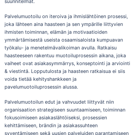
suunnitelmat.
Palvelumuotoilu on iteroiva ja ihmislähtöinen prosessi,
joka lähteen aina haasteen ja sen ympärille liittyvien
ihmisten toiminnan, elämän ja motivaatioiden
ymmärtämisestä useista osaamisaloista kumpuavan
työkalu- ja menetelmävalikoiman avulla. Ratkaisu
haasteeseen rakentuu muotoiluprosessin aikana, joka
vaiheet ovat asiakasymmärrys, konseptointi ja arviointi
& viestintä. Lopputulosta ja haasteen ratkaisua ei siis
voida tietää kehityshankkeen ja
pavelumuotoiluprosessin alussa.
Palvelumuotoilun edut ja vahvuudet liittyvät niin
organisaation strategiseen suuntaamiseen, toiminnan
fokusoimiseen asiakaslähtöiseksi, prosessien
kehittämiseen, brändin ja asiakassuhteen
syventämiseen sekä uusien palveluiden parantamiseen