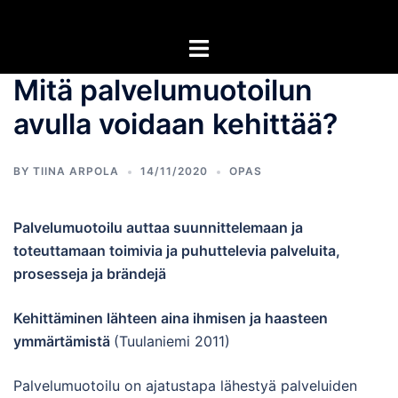
Skip
to
Toggle
content
menu
Mitä palvelumuotoilun
avulla voidaan kehittää?
BY TIINA ARPOLA
14/11/2020
OPAS
Palvelumuotoilu auttaa suunnittelemaan ja
toteuttamaan toimivia ja puhuttelevia palveluita,
prosesseja ja brändejä
Kehittäminen lähteen aina ihmisen ja haasteen
ymmärtämistä
(Tuulaniemi 2011)
Palvelumuotoilu on ajatustapa lähestyä palveluiden