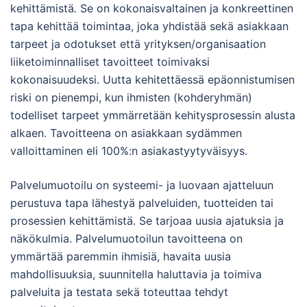
kehittämistä
.
Se on kokonaisvaltainen ja konkreettinen
tapa kehittää toimintaa, joka yhdistää sekä asiakkaan
tarpeet ja odotukset että yrityksen/organisaation
liiketoiminnalliset tavoitteet toimivaksi
kokonaisuudeksi. Uutta kehitettäessä epäonnistumisen
riski on pienempi, kun ihmisten (kohderyhmän)
todelliset tarpeet ymmärretään kehitysprosessin alusta
alkaen. Tavoitteena on asiakkaan sydämmen
valloittaminen eli 100%:n asiakastyytyväisyys.
Palvelumuotoilu on systeemi- ja luovaan ajatteluun
perustuva tapa lähestyä palveluiden, tuotteiden tai
prosessien kehittämistä. Se tarjoaa uusia ajatuksia ja
näkökulmia. Palvelumuotoilun tavoitteena on
ymmärtää paremmin ihmisiä, havaita uusia
mahdollisuuksia, suunnitella haluttavia ja toimiva
palveluita ja testata sekä toteuttaa tehdyt